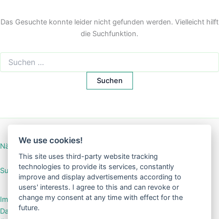
Das Gesuchte konnte leider nicht gefunden werden. Vielleicht hilft
die Suchfunktion.
Suchen
nach:
We use cookies!
Nähanleitung Mini-Börse
This site uses third-party website tracking
technologies to provide its services, constantly
SuGar Design Shop
improve and display advertisements according to
users' interests. I agree to this and can revoke or
change my consent at any time with effect for the
Impressum
future.
Datenschutzerklärung