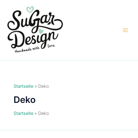
Zum
Inhalt
springen
Startseite
»
Deko
Deko
Startseite
»
Deko