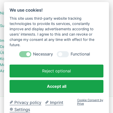
Ostern
We use cookies!
Nähanleitung Mini-Börse
This site uses third-party website tracking
technologies to provide its services, constantly
SuGar Design Shop
improve and display advertisements according to
users' interests. I agree to this and can revoke or
change my consent at any time with effect for the
Impressum
future.
Datenschutzerklärung
Über mich
Necessary
Functional
Kontakt
Meine Shops bei Kasuwa
Reject optional
Azoo – das Shopsystem für kreative Labels
Accept all
Cookie Consent by
Privacy policy
Imprint
Prive
Copyright © 2026 Kreative Geschenke & Accessoires |
Settings
Präsentiert von
Astra-WordPress-Theme