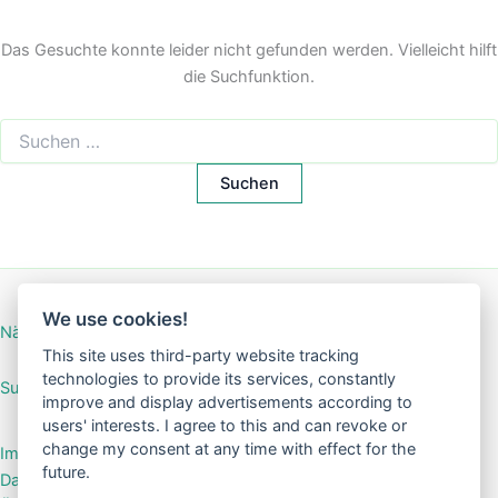
Das Gesuchte konnte leider nicht gefunden werden. Vielleicht hilft
die Suchfunktion.
Suchen
nach:
We use cookies!
Nähanleitung Mini-Börse
This site uses third-party website tracking
technologies to provide its services, constantly
SuGar Design Shop
improve and display advertisements according to
users' interests. I agree to this and can revoke or
change my consent at any time with effect for the
Impressum
future.
Datenschutzerklärung