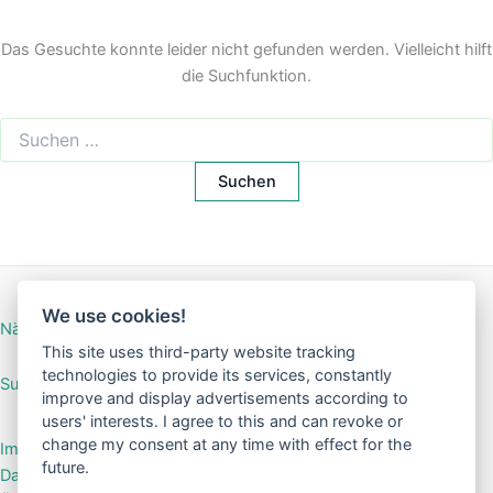
Das Gesuchte konnte leider nicht gefunden werden. Vielleicht hilft
die Suchfunktion.
Suchen
nach:
We use cookies!
Nähanleitung Mini-Börse
This site uses third-party website tracking
technologies to provide its services, constantly
SuGar Design Shop
improve and display advertisements according to
users' interests. I agree to this and can revoke or
change my consent at any time with effect for the
Impressum
future.
Datenschutzerklärung