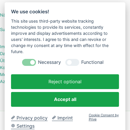
We use cookies!
Nähanleitung Mini-Börse
This site uses third-party website tracking
technologies to provide its services, constantly
SuGar Design Shop
improve and display advertisements according to
users' interests. I agree to this and can revoke or
change my consent at any time with effect for the
Impressum
future.
Datenschutzerklärung
Über mich
Necessary
Functional
Kontakt
Meine Shops bei Kasuwa
Reject optional
Azoo – das Shopsystem für kreative Labels
Accept all
Cookie Consent by
Privacy policy
Imprint
Prive
Copyright © 2026 Kreative Geschenke & Accessoires |
Settings
Präsentiert von
Astra-WordPress-Theme