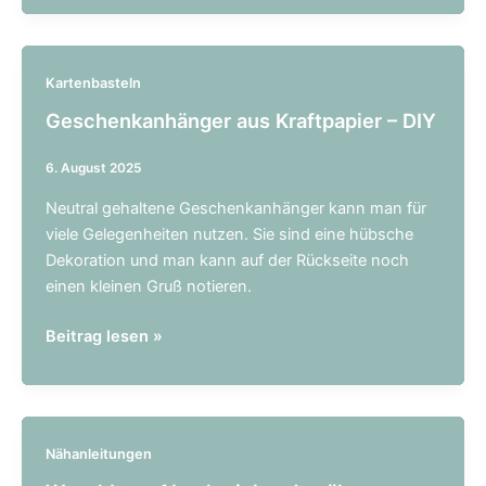
Hangtags
für
Ostern
Kartenbasteln
Geschenkanhänger aus Kraftpapier – DIY
6. August 2025
Neutral gehaltene Geschenkanhänger kann man für
viele Gelegenheiten nutzen. Sie sind eine hübsche
Dekoration und man kann auf der Rückseite noch
einen kleinen Gruß notieren.
Geschenkanhänger
Beitrag lesen »
aus
Kraftpapier
–
DIY
Nähanleitungen