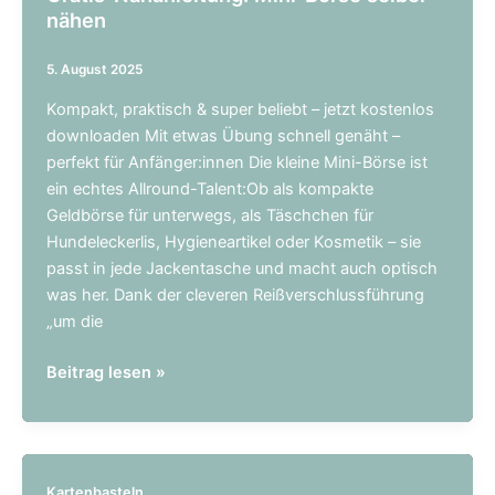
nähen
5. August 2025
Kompakt, praktisch & super beliebt – jetzt kostenlos
downloaden Mit etwas Übung schnell genäht –
perfekt für Anfänger:innen Die kleine Mini-Börse ist
ein echtes Allround-Talent:Ob als kompakte
Geldbörse für unterwegs, als Täschchen für
Hundeleckerlis, Hygieneartikel oder Kosmetik – sie
passt in jede Jackentasche und macht auch optisch
was her. Dank der cleveren Reißverschlussführung
„um die
Gratis-
Beitrag lesen »
Nähanleitung:
Mini-
Börse
selber
Kartenbasteln