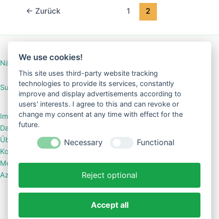
aus
←
Zurück
1
2
Kraftpapier
We use cookies!
Nähanleitung Mini-Börse
This site uses third-party website tracking
technologies to provide its services, constantly
SuGar Design Shop
improve and display advertisements according to
users' interests. I agree to this and can revoke or
change my consent at any time with effect for the
Impressum
future.
Datenschutzerklärung
Über mich
Necessary
Functional
Kontakt
Meine Shops bei Kasuwa
Reject optional
Azoo – das Shopsystem für kreative Labels
Accept all